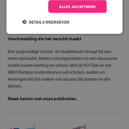
ALLES ACCEPTEREN
Dankzij deze samenwerkingen bieden wij niet alleen
keuze-informatie, maar ook bredere ondersteuning bij een
DETAILS WEERGEVEN
bewuste en realistische studiekeuze.
Voorbereiding die het verschil maakt
Een zorgvuldige school- en studiekeuze draagt bij aan
meer motivatie, betere schoolprestaties en een duurzame
relatie tussen leerling en school. Met de VO Gids en het
MBO Kompas ondersteunen wij scholen, ouders en
leerlingen bij het maken van keuzes die passen en die
blijven.
Maak kennis met onze publicaties.