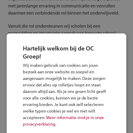
met jarenlange ervaring in communicatie en vervullen
daarmee een verbindende rol binnen het onderwijsveld.
Vanuit die rol ondersteunen wij scholen bij een
zorgvuldige en structurele aanpak van bewuste school-,
studie- en beroepskeuzes. Van groep 7/8 tot en met de
Hartelijk welkom bij de OC
overstap naar het mbo.
Groep!
Daarnaast werken we samen met organisaties die extra
Wij maken gebruik van cookies om jouw
ondersteuning bieden:
bezoek aan onze website zo soepel en
aangenaam mogelijk te maken. Deze zorgen
ervoor dat alles op rolletjes loopt en staan
Stichting Leergeld
: voor hulp bij financiering van
daarom altijd aan. Als je ons groen licht geeft
educatieve kosten.
voor alle cookies, kunnen we je de beste
Ouders & Onderwijs
: voor alle vragen die ouders
ervaring bieden. Je kunt ook zelf selecteren
hebben rondom het onderwijs.
welke typen cookies je wel en niet wilt
accepteren.
Meer informatie vind je in onze
Stichting Saarisnietgek
: voor mentale
privacyverklaring.
ondersteuning van jongeren.