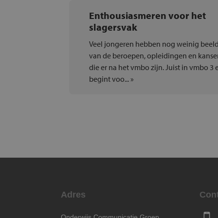
Enthousiasmeren voor het
slagersvak
Veel jongeren hebben nog weinig beel
van de beroepen, opleidingen en kanse
die er na het vmbo zijn. Juist in vmbo 3 
begint voo... »
Adres
Con
Onderwijs Communicatie Groep