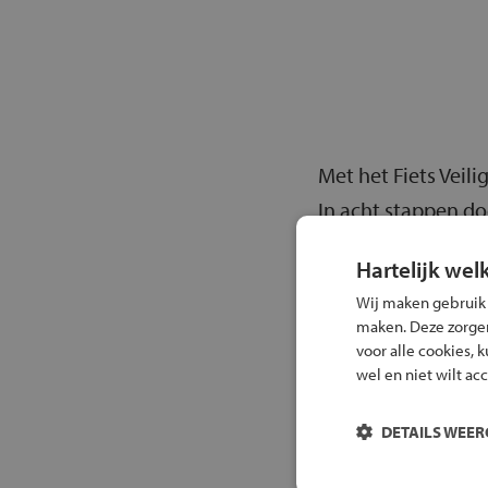
Met het Fiets Veili
In acht stappen d
kunnen winnen. De 
Hartelijk wel
verkeerslessen te g
Wij maken gebruik
kind goed voorber
maken. Deze zorgen 
voor alle cookies, 
Je vindt
hier
alle i
wel en niet wilt ac
DETAILS WEE