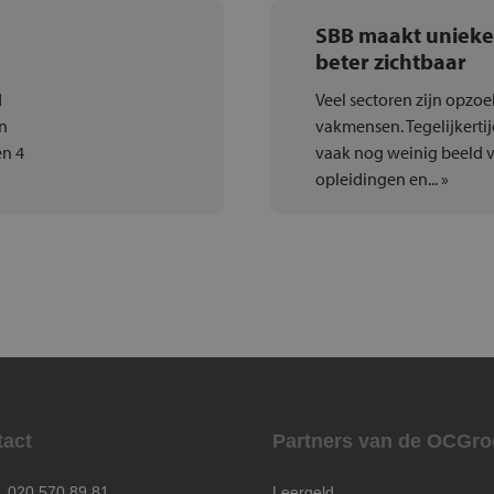
SBB maakt uniek
beter zichtbaar
d
Veel sectoren zijn opzo
n
vakmensen. Tegelijkerti
en 4
vaak nog weinig beeld 
opleidingen en... »
tact
Partners van de OCGro
020 570 89 81
Leergeld