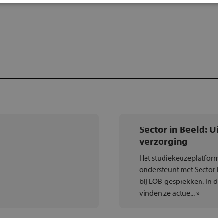
Sector in Beeld: Ui
verzorging
Het studiekeuzeplatfo
ondersteunt met Sector 
»
bij LOB-gesprekken. In d
vinden ze actue... »