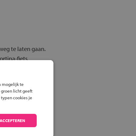
 weg te laten gaan.
rtina-fiets
 hele jaar door in
ips waarmee zij hun
 mogelijk te
 groen licht geeft
 typen cookies je
 ACCEPTEREN