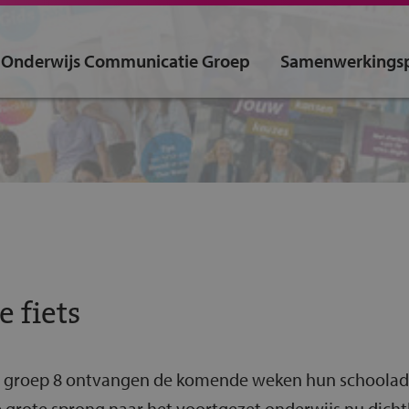
 Onderwijs Communicatie Groep
Samenwerkingsp
e fiets
an groep 8 ontvangen de komende weken hun schooladv
 grote sprong naar het voortgezet onderwijs nu dichtb