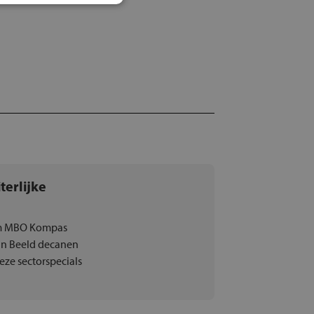
terlijke
rm MBO Kompas
in Beeld decanen
eze sectorspecials