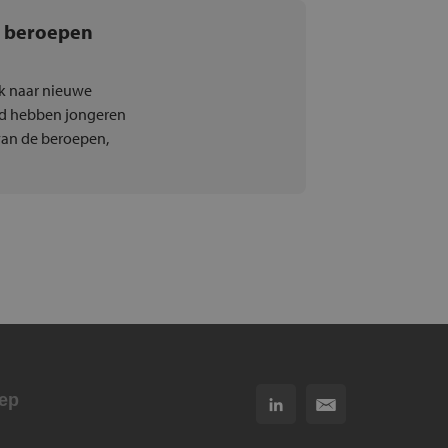
e beroepen
ek naar nieuwe
jd hebben jongeren
van de beroepen,
ep