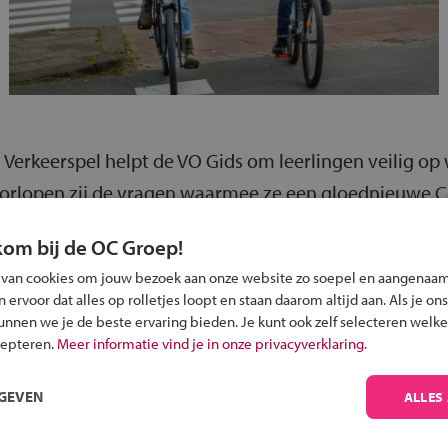
g Verkeerspel helpt de VO Gids om leerlingen veilig op
oorlopen zij de vragen waarmee ze een gloednieuwe Co
VO Gids geeft bovendien tips aan leerkrachten die het
kom bij de OC Groep!
ebruiken zijn. En er zijn natuurlijk ook voor ouders t
 van cookies om jouw bezoek aan onze website zo soepel en aangenaam
eid op pad kunnen laten gaan.
ervoor dat alles op rolletjes loopt en staan daarom altijd aan. Als je ons
kunnen we je de beste ervaring bieden. Je kunt ook zelf selecteren welke
nformatie over deze Veilig op de Fiets-campagne.
cepteren.
Meer informatie vind je in onze privacyverklaring.
RGEVEN
ALLES