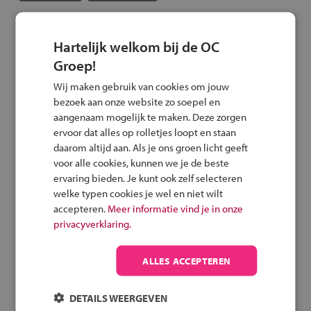
Sector in Beeld:
Hartelijk welkom bij de OC
Mobiliteit
Groep!
Met Sector in Beeld ondersteunt
Wij maken gebruik van cookies om jouw
het studiekeuzeplatform MBO
bezoek aan onze website zo soepel en
Kompas decanen bij LOB-
aangenaam mogelijk te maken. Deze zorgen
gesprekken en
ervoor dat alles op rolletjes loopt en staan
studiekeuzebegeleiding. Iedere
daarom altijd aan. Als je ons groen licht geeft
secto... »
voor alle cookies, kunnen we je de beste
ervaring bieden. Je kunt ook zelf selecteren
welke typen cookies je wel en niet wilt
accepteren.
Meer informatie vind je in onze
Sector in Beeld:
privacyverklaring.
Uiterlijke verzorging
Het studiekeuzeplatform MBO
ALLES ACCEPTEREN
Kompas ondersteunt met Sector
in Beeld decanen bij LOB-
DETAILS WEERGEVEN
gesprekken. In deze