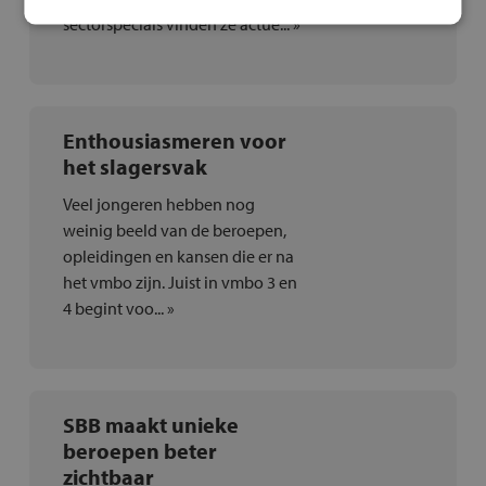
sectorspecials vinden ze actue... »
Enthousiasmeren voor
het slagersvak
Veel jongeren hebben nog
weinig beeld van de beroepen,
opleidingen en kansen die er na
het vmbo zijn. Juist in vmbo 3 en
4 begint voo... »
SBB maakt unieke
beroepen beter
zichtbaar