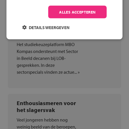
secto... »
ALLES ACCEPTEREN
Sector in Beeld:
DETAILS WEERGEVEN
Uiterlijke verzorging
Het studiekeuzeplatform MBO
Kompas ondersteunt met Sector
in Beeld decanen bij LOB-
gesprekken. In deze
sectorspecials vinden ze actue... »
Enthousiasmeren voor
het slagersvak
Veel jongeren hebben nog
weinig beeld van de beroepen,