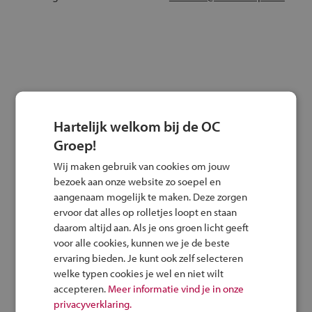
Meer blogs
Hartelijk welkom bij de OC
Groep!
Alle artikelen
@skillsthefinals
Wij maken gebruik van cookies om jouw
bezoek aan onze website zo soepel en
Sector in Beeld:
aangenaam mogelijk te maken. Deze zorgen
Mobiliteit
ervoor dat alles op rolletjes loopt en staan
daarom altijd aan. Als je ons groen licht geeft
Met Sector in Beeld ondersteunt
voor alle cookies, kunnen we je de beste
het studiekeuzeplatform MBO
ervaring bieden. Je kunt ook zelf selecteren
Kompas decanen bij LOB-
welke typen cookies je wel en niet wilt
gesprekken en
accepteren.
Meer informatie vind je in onze
studiekeuzebegeleiding. Iedere
privacyverklaring.